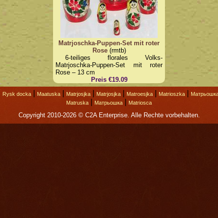
Matrjoschka-Puppen-Set mit roter
Rose
(rmtb)
6-teiliges florales Volks-
Matrjoschka-Puppen-Set mit roter
Rose – 13 cm
Preis €19.09
|
|
|
|
|
|
|
Rysk docka
Maatuska
Matrjosjka
Matrjosjka
Matroesjka
Matrioszka
Матрьошк
|
|
Matruska
Матрьошка
Matriosca
Copyright 2010-2026 © C2A Enterprise. Alle Rechte vorbehalten.