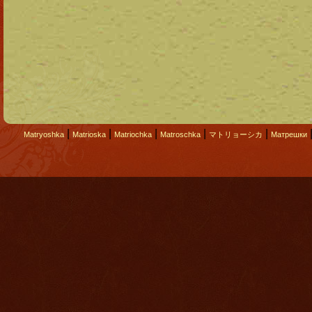
|
|
|
|
|
Matryoshka
Matrioska
Matriochka
Matroschka
マトリョーシカ
Матрешки