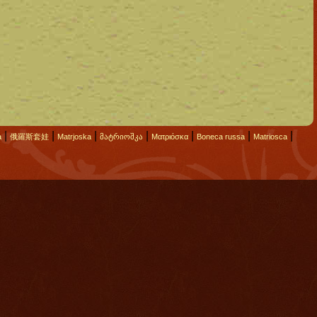
|
|
|
|
|
|
|
а
俄羅斯套娃
Matrjoska
მატრიოშკა
Ματριόσκα
Boneca russa
Matriosca