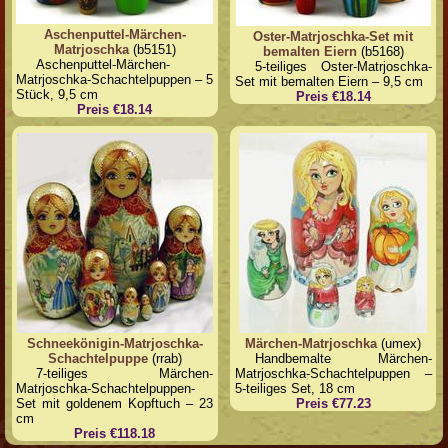
Aschenputtel-Märchen-
Oster-Matrjoschka-Set mit
Matrjoschka
(b5151)
bemalten Eiern
(b5168)
Aschenputtel-Märchen-
5-teiliges Oster-Matrjoschka-
Matrjoschka-Schachtelpuppen – 5
Set mit bemalten Eiern – 9,5 cm
Stück, 9,5 cm
Preis €18.14
Preis €18.14
Schneekönigin-Matrjoschka-
Märchen-Matrjoschka
(umex)
Schachtelpuppe
(rrab)
Handbemalte Märchen-
7-teiliges Märchen-
Matrjoschka-Schachtelpuppen –
Matrjoschka-Schachtelpuppen-
5-teiliges Set, 18 cm
Set mit goldenem Kopftuch – 23
Preis €77.23
cm
Preis €118.18