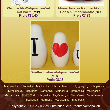
Weihnachts-Matrjoschka-Set
Mini-schwarze Matrjoschka mit
mit Baum
(relk)
Gänseblümchenmotiv
(3006)
Preis €15.45
Preis €7.23
Weißes Liebes-Matrjoschka-Set
(s004)
Preis €8.18
|
|
|
|
|
|
Matryoshka
Matrioska
Matriochka
Matroschka
マトリョーシカ
Матрешки
|
|
|
|
|
|
Rysk docka
Maatuska
Matrjosjka
Matrjosjka
Matroesjka
Matrioszka
|
|
|
|
|
|
Матрьошка
俄羅斯套娃
Matrjoska
მატრიოშკა
Ματριόσκα
Boneca russa
|
|
|
Matriosca
Matruska
Матрьошка
Matriosca
Copyright 2010-2026 © C2A Enterprise. Alle Rechte vorbehalten.