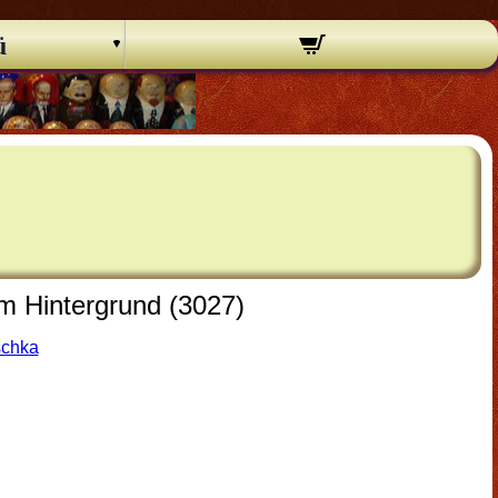
ü
m Hintergrund (3027)
schka