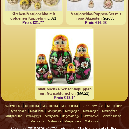
Kirchen-Matrjoschka mit
Matrjoschka-Puppen-Set mit
goldenen Kuppeln
(rrcj02)
rosa Akzenten
(roro33)
Preis €21.77
Preis €16.32
Matrjoschka-Schachtelpuppen
mit Gänseblümchen
(b5021)
Preis €18.14
|
|
|
|
|
|
Matryoshka
Matrioska
Matriochka
Matroschka
マトリョーシカ
Матрешки
|
|
|
|
|
|
Rysk docka
Maatuska
Matrjosjka
Matrjosjka
Matroesjka
Matrioszka
|
|
|
|
|
|
Матрьошка
俄羅斯套娃
Matrjoska
მატრიოშკა
Ματριόσκα
Boneca russa
|
|
|
Matriosca
Matruska
Матрьошка
Matriosca
Copyright 2010-2026 © C2A Enterprise. Alle Rechte vorbehalten.