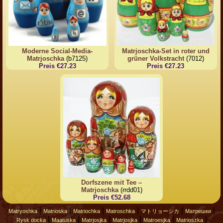
Moderne Social-Media-
Matrjoschka-Set in roter und
Matrjoschka
(b7125)
grüner Volkstracht
(7012)
Preis €27.23
Preis €27.23
Dorfszene mit Tee –
Matrjoschka
(rrdd01)
Preis €52.68
|
|
|
|
|
|
Matryoshka
Matrioska
Matriochka
Matroschka
マトリョーシカ
Матрешки
|
|
|
|
|
|
Rysk docka
Maatuska
Matrjosjka
Matrjosjka
Matroesjka
Matrioszka