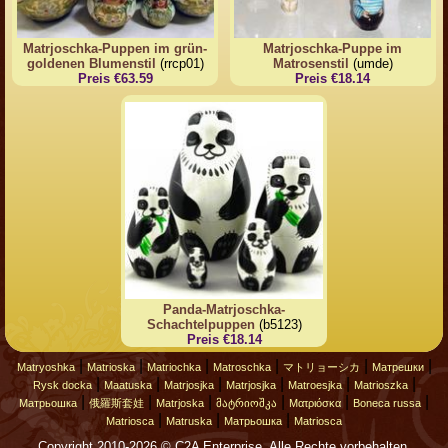
Matrjoschka-Puppen im grün-
Matrjoschka-Puppe im
goldenen Blumenstil
(rrcp01)
Matrosenstil
(umde)
Preis €63.59
Preis €18.14
Panda-Matrjoschka-
Schachtelpuppen
(b5123)
Preis €18.14
|
|
|
|
|
|
Matryoshka
Matrioska
Matriochka
Matroschka
マトリョーシカ
Матрешки
|
|
|
|
|
|
Rysk docka
Maatuska
Matrjosjka
Matrjosjka
Matroesjka
Matrioszka
|
|
|
|
|
|
Матрьошка
俄羅斯套娃
Matrjoska
მატრიოშკა
Ματριόσκα
Boneca russa
|
|
|
Matriosca
Matruska
Матрьошка
Matriosca
Copyright 2010-2026 © C2A Enterprise. Alle Rechte vorbehalten.