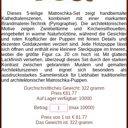
Dieses 5-teilige Matroschka-Set zeigt handbemalte
Kathedralenszenen, kombiniert mit einer markanten
Brandmalerei-Technik (Pyrographie). Die architektonischen
Motive zeigen Zwiebeltürme und Kirchensilhouetten,
eingebettet in warme Naturholztöne, während die Gesichter
und roten Kopftücher der Puppen mit feinen Details und
dezenten Goldakzenten verziert sind. Jede Holzpuppe lässt
sich öffnen und enthält eine kleinere Steckpuppe im Inneren,
wobei die größte Figur ca. 20 cm hoch ist. Mit glattem
Lackfinish versehen, überzeugt dieses Set durch den starken
Kontrast zwischen gebrannten Mustern und gemalten
Architekturszenen und eignet sich besonders als
ausdrucksstarkes Sammlerstück für Liebhaber traditioneller
und architektonischer Matroschka-Puppen.
Durchschnittliches Gewicht: 322 gramm
Preis €81.77
Auf Lager verfügbar: 10000
Betrag:
(max 10000)
Preis von 1 ist:
€ 81.77
Das Gewicht ist:
322 gramm