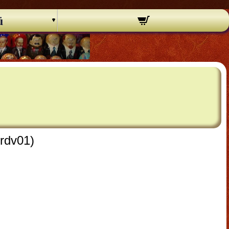
ü
rrdv01)