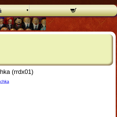
ü
hka (rrdx01)
schka