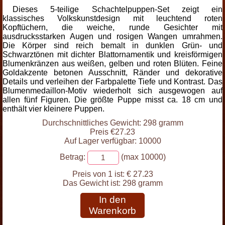
Dieses 5-teilige Schachtelpuppen-Set zeigt ein
klassisches Volkskunstdesign mit leuchtend roten
Kopftüchern, die weiche, runde Gesichter mit
ausdrucksstarken Augen und rosigen Wangen umrahmen.
Die Körper sind reich bemalt in dunklen Grün- und
Schwarztönen mit dichter Blattornamentik und kreisförmigen
Blumenkränzen aus weißen, gelben und roten Blüten. Feine
Goldakzente betonen Ausschnitt, Ränder und dekorative
Details und verleihen der Farbpalette Tiefe und Kontrast. Das
Blumenmedaillon-Motiv wiederholt sich ausgewogen auf
allen fünf Figuren. Die größte Puppe misst ca. 18 cm und
enthält vier kleinere Puppen.
Durchschnittliches Gewicht: 298 gramm
Preis €27.23
Auf Lager verfügbar: 10000
Betrag:
(max 10000)
Preis von 1 ist:
€ 27.23
Das Gewicht ist:
298 gramm
In den
Warenkorb