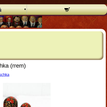
ü
hka (rrem)
oschka