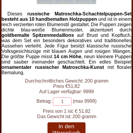
Dieses
russische Matroschka-Schachtelpuppen-Set
besteht aus 10 handbemalten Holzpuppen
und ist in einem
reich verzierten roten Blumenstil gestaltet. Die Puppen zeigen
dichte blau-weiße Blumenmuster, akzentuiert durch
goldbemalte Spitzenmedaillons
auf Brust und Kopftuch,
was dem Set ein besonders dekoratives und traditionelles
Aussehen verleiht. Jede Figur besitzt klassische russische
Volksgesichtszüge mit blauen Augen und rosigen Wangen.
Die größte Puppe misst
14 cm Höhe
, neun kleinere Puppen
sind sauber ineinander geschachtelt. Ein edles Beispiel
ornamentaler russischer Matroschka-Kunst
mit floraler
Bemalung.
Durchschnittliches Gewicht: 200 gramm
Preis €51.82
Auf Lager verfügbar: 9999
Betrag:
(max 9999)
Preis von 1 ist:
€ 51.82
Das Gewicht ist:
200 gramm
In den
Warenkorb