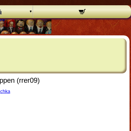
ü
ppen (rrer09)
schka