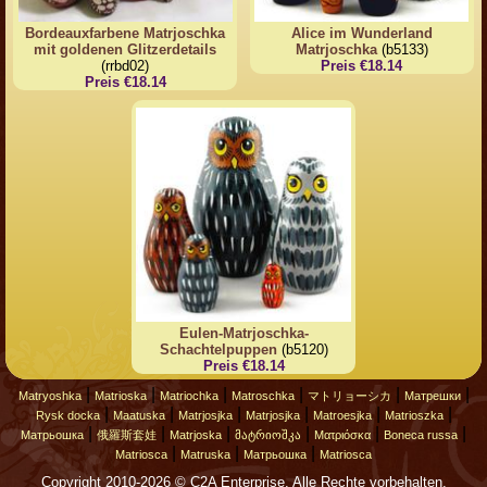
Bordeauxfarbene Matrjoschka
Alice im Wunderland
mit goldenen Glitzerdetails
Matrjoschka
(b5133)
(rrbd02)
Preis €18.14
Preis €18.14
Eulen-Matrjoschka-
Schachtelpuppen
(b5120)
Preis €18.14
|
|
|
|
|
|
Matryoshka
Matrioska
Matriochka
Matroschka
マトリョーシカ
Матрешки
|
|
|
|
|
|
Rysk docka
Maatuska
Matrjosjka
Matrjosjka
Matroesjka
Matrioszka
|
|
|
|
|
|
Матрьошка
俄羅斯套娃
Matrjoska
მატრიოშკა
Ματριόσκα
Boneca russa
|
|
|
Matriosca
Matruska
Матрьошка
Matriosca
Copyright 2010-2026 © C2A Enterprise. Alle Rechte vorbehalten.