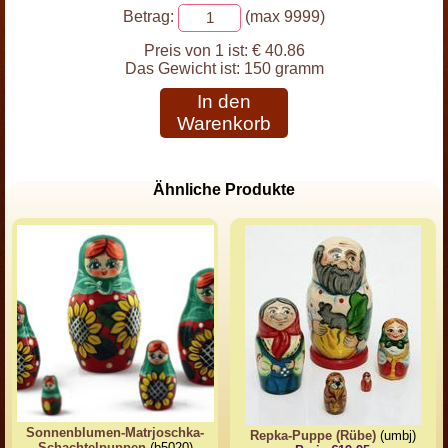
Betrag:
(max 9999)
Preis von 1 ist:
€ 40.86
Das Gewicht ist:
150 gramm
In den
Warenkorb
Ähnliche Produkte
Sonnenblumen-Matrjoschka-
Repka-Puppe (Rübe)
(umbj)
Schachtelpuppen
(b5020)