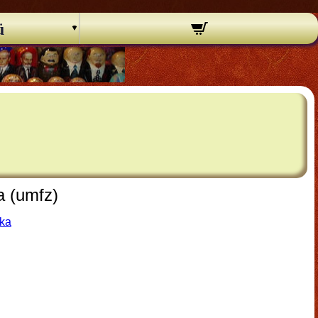
ü
a (umfz)
ka