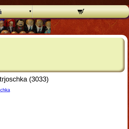
ü
rjoschka (3033)
schka