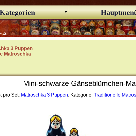
Kategorien
Hauptmen
chka 3 Puppen
lle Matroschka
Mini-schwarze Gänseblümchen-Mat
k pro Set:
Matroschka 3 Puppen
, Kategorie:
Traditionelle Matro