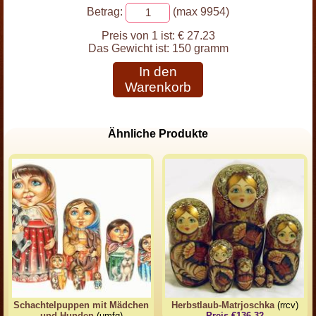
Betrag:
(max 9954)
Preis von 1 ist:
€ 27.23
Das Gewicht ist:
150 gramm
In den
Warenkorb
Ähnliche Produkte
Schachtelpuppen mit Mädchen
Herbstlaub-Matrjoschka
(rrcv)
und Hunden
(umfq)
Preis €136.32