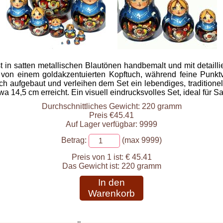
t in satten metallischen Blautönen handbemalt und mit detail
t von einem goldakzentuierten Kopftuch, während feine Punk
sch aufgebaut und verleihen dem Set ein lebendiges, traditione
a 14,5 cm erreicht. Ein visuell eindrucksvolles Set, ideal für
Durchschnittliches Gewicht: 220 gramm
Preis €45.41
Auf Lager verfügbar: 9999
Betrag:
(max 9999)
Preis von 1 ist:
€ 45.41
Das Gewicht ist:
220 gramm
In den
Warenkorb