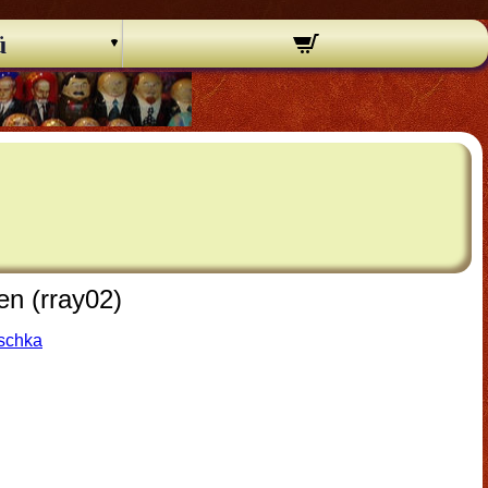
ü
n (rray02)
oschka