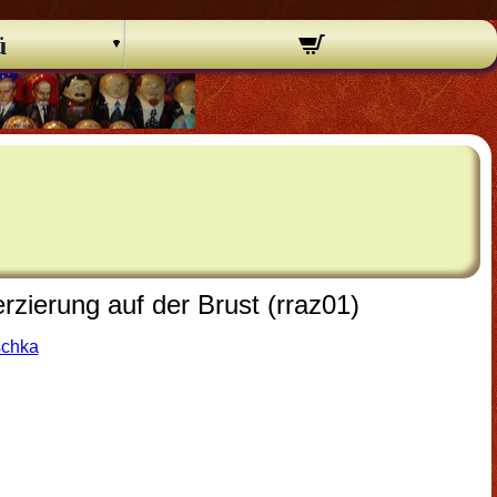
ü
zierung auf der Brust (rraz01)
schka