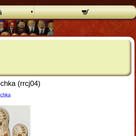
ü
chka (rrcj04)
schka