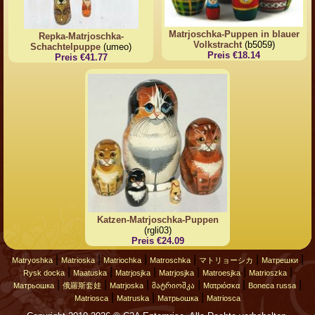
Matrjoschka-Puppen in blauer
Repka-Matrjoschka-
Volkstracht
(b5059)
Schachtelpuppe
(umeo)
Preis €18.14
Preis €41.77
Katzen-Matrjoschka-Puppen
(rgli03)
Preis €24.09
|
|
|
|
|
|
Matryoshka
Matrioska
Matriochka
Matroschka
マトリョーシカ
Матрешки
|
|
|
|
|
|
Rysk docka
Maatuska
Matrjosjka
Matrjosjka
Matroesjka
Matrioszka
|
|
|
|
|
|
Матрьошка
俄羅斯套娃
Matrjoska
მატრიოშკა
Ματριόσκα
Boneca russa
|
|
|
Matriosca
Matruska
Матрьошка
Matriosca