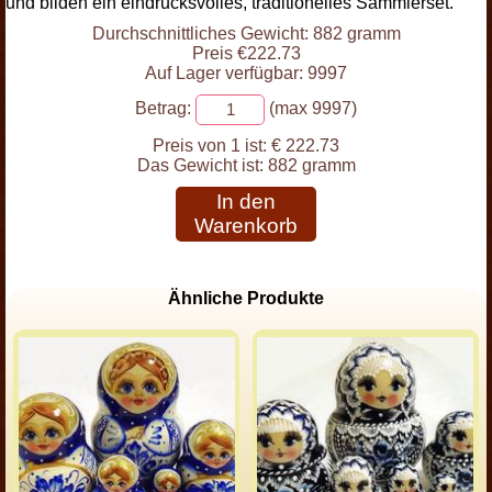
und bilden ein eindrucksvolles, traditionelles Sammlerset.
Durchschnittliches Gewicht: 882 gramm
Preis €222.73
Auf Lager verfügbar: 9997
Betrag:
(max 9997)
Preis von 1 ist:
€ 222.73
Das Gewicht ist:
882 gramm
In den
Warenkorb
Ähnliche Produkte