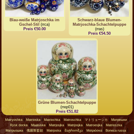
Blau-weiße Matrjoschka im
Schwarz-blaue Blumen-
Gschel-Stil
(rrca)
Matrjoschka-Schachtelpuppe
Preis €50.00
(rras)
Preis €54.50
Grüne Blumen-Schachtelpuppe
(rrep01)
Preis €51.82
|
|
|
|
|
|
Matryoshka
Matrioska
Matriochka
Matroschka
マトリョーシカ
Матрешки
|
|
|
|
|
|
Rysk docka
Maatuska
Matrjosjka
Matrjosjka
Matroesjka
Matrioszka
|
|
|
|
|
|
Матрьошка
俄羅斯套娃
Matrjoska
მატრიოშკა
Ματριόσκα
Boneca russa