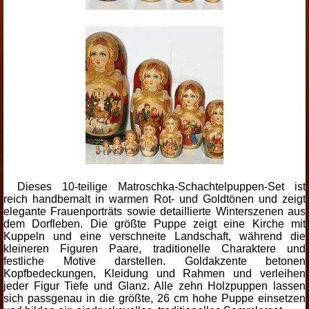
Dieses 10-teilige Matroschka-Schachtelpuppen-Set ist
reich handbemalt in warmen Rot- und Goldtönen und zeigt
elegante Frauenporträts sowie detaillierte Winterszenen aus
dem Dorfleben. Die größte Puppe zeigt eine Kirche mit
Kuppeln und eine verschneite Landschaft, während die
kleineren Figuren Paare, traditionelle Charaktere und
festliche Motive darstellen. Goldakzente betonen
Kopfbedeckungen, Kleidung und Rahmen und verleihen
jeder Figur Tiefe und Glanz. Alle zehn Holzpuppen lassen
sich passgenau in die größte, 26 cm hohe Puppe einsetzen